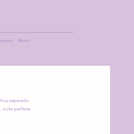
eriados
Bistrô
 fica separado
 suíte perfeita